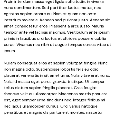
Proin interdum massa eget ligula sollicitudin, in viverra
nunc condimentum. Sed porttitor luctus metus, nec
egestas sapien ornare eu. Nam et quam non ante
interdum molestie. Aenean sed pulvinar justo. Aenean sit
amet consectetur eros. Praesent a arcu justo. Mauris
tempor ante vel facilisis maximus. Vestibulum ante ipsum
primis in faucibus orci luctus et ultrices posuere cubilia
curae; Vivamus nec nibh ut augue tempus cursus vitae ut
ipsum.
Nullam consequat eros at sapien volutpat fringilla. Nunc
non magna odio. Suspendisse lobortis felis eu odio
placerat venenatis in sit amet urna. Nulla vitae erat nunc.
Nulla id massa eget purus gravida tristique. Ut semper
tellus dictum sapien fringilla placerat. Cras feugiat
rhoncus velit eu ullamcorper. Maecenas mattis posuere
est, eget semper urna tincidunt nec. Integer finibus mi
nec lacus ullamcorper cursus. Orci varius natoque
penatibus et magnis dis parturient montes, nascetur