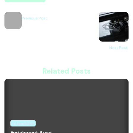
Previous Post:
Next Post:
Related Posts
Internships
Enrichment Progr...